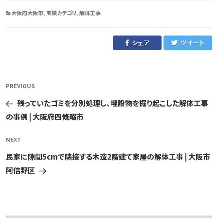
CATEGORIES
大阪府大阪市
,
実績カテゴリ
,
解体工事
シェア
ツイート
投
Previous
PREVIOUS
稿
Post
残っていたゴミを分別処理し、埋設物を掘り起こした解体工事
ナ
の事例 | 大阪府四條畷市
ビ
ゲ
Next
NEXT
ー
Post
民家に隙間5cmで隣接する木造2階建て家屋の解体工事 | 大阪市
シ
阿倍野区
ョ
ン