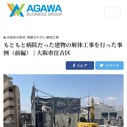
CATEGORIES
大阪府大阪市
,
実績カテゴリ
,
解体工事
もともと病院だった建物の解体工事を行った事
例（前編） | 大阪市住吉区
シェア
ツイート