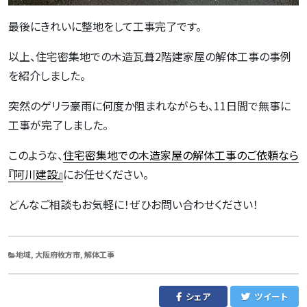
最後にきれいに整地をして工事完了です。
以上、住宅密集地での木造瓦葺2階建家屋の解体工事の事例
を紹介しました。
突然のゲリラ豪雨に何度か阻まれながらも、11日間で無事に
工事が完了しました。
このような、
住宅密集地での木造家屋の解体工事のご依頼なら
『阿川建設』
にお任せください。
どんなご相談もお気軽に！ぜひお問い合わせください！
CATEGORIES
地域
,
大阪府枚方市
,
解体工事
シェア
ツイート