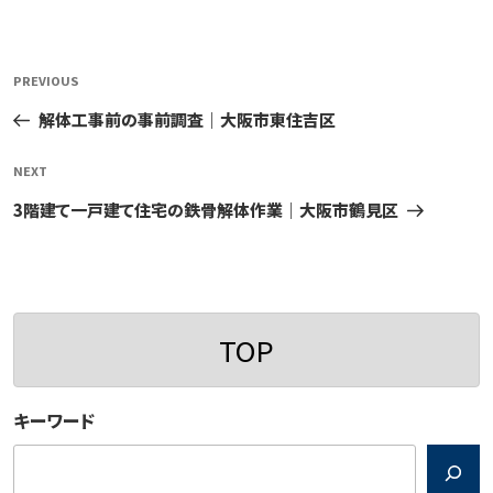
投
Previous
PREVIOUS
稿
Post
解体工事前の事前調査｜大阪市東住吉区
ナ
ビ
Next
NEXT
ゲ
Post
3階建て一戸建て住宅の鉄骨解体作業｜大阪市鶴見区
ー
シ
ョ
ン
TOP
キーワード