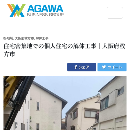
CATEGORIES
地域
,
大阪府枚方市
,
解体工事
住宅密集地での個人住宅の解体工事｜大阪府枚
方市
シェア
ツイート