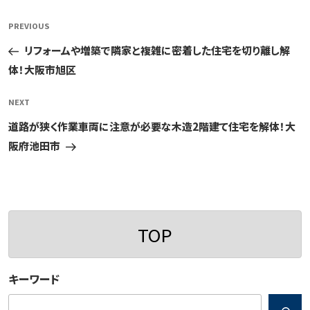
投
Previous
PREVIOUS
稿
Post
リフォームや増築で隣家と複雑に密着した住宅を切り離し解
ナ
体！大阪市旭区
ビ
ゲ
Next
NEXT
ー
Post
道路が狭く作業車両に注意が必要な木造2階建て住宅を解体！大
シ
阪府池田市
ョ
ン
TOP
キーワード