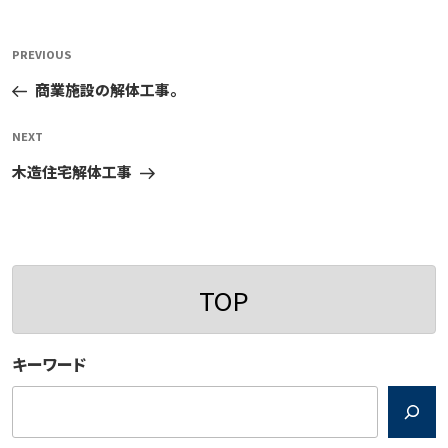
投
Previous
PREVIOUS
稿
Post
商業施設の解体工事。
ナ
ビ
Next
NEXT
ゲ
Post
木造住宅解体工事
ー
シ
ョ
ン
TOP
キーワード