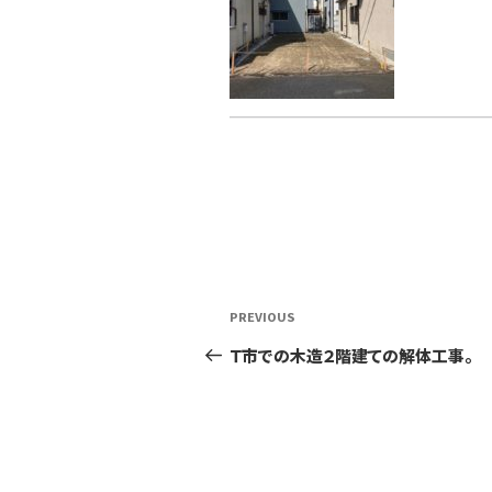
投
Previous
PREVIOUS
稿
Post
Ｔ市での木造２階建ての解体工事。
ナ
ビ
ゲ