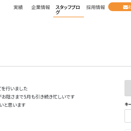
実績
企業情報
スタッフブロ
採用情報
グ
どを行いました
がお陰さまで5月も引き続き忙しいです
キ
いと思います