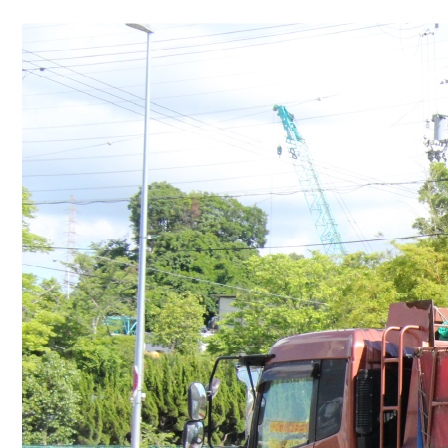
ー
シ
ョ
ン