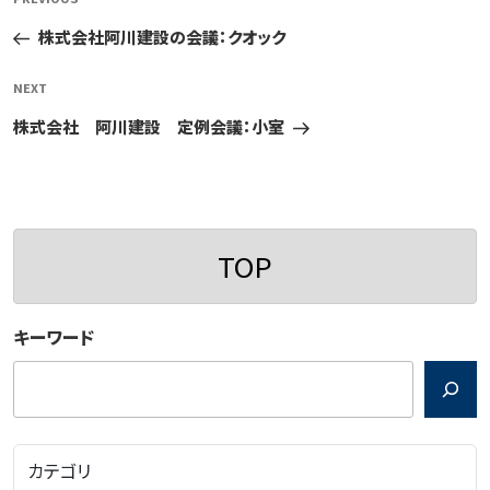
Previous
稿
Post
株式会社阿川建設の会議：クオック
ナ
ビ
Next
NEXT
ゲ
Post
株式会社 阿川建設 定例会議：小室
ー
シ
ョ
ン
TOP
キーワード