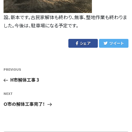
設、新本です。古民家解体も終わり、無事、整地作業も終わりま
した。今後は、駐車場になる予定です。
シェア
ツイート
投
Previous
PREVIOUS
稿
Post
H市解体工事 3
ナ
ビ
Next
NEXT
ゲ
Post
Ｏ市の解体工事完了！
ー
シ
ョ