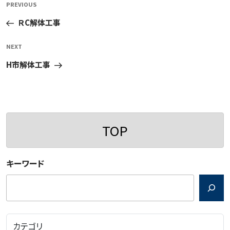
Previous
PREVIOUS
稿
Post
ＲC解体工事
ナ
ビ
Next
NEXT
ゲ
Post
H市解体工事
ー
シ
ョ
ン
TOP
キーワード