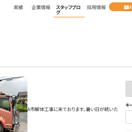
実績
企業情報
スタッフブロ
採用情報
グ
キ
A市解体工事に来ております。暑い日が続いた