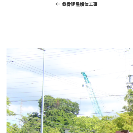
稿
Post
鉄骨建屋解体工事
ナ
ビ
ゲ
ー
シ
ョ
ン