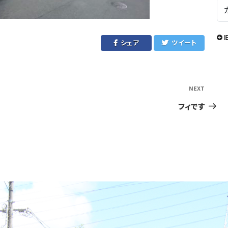
シェア
ツイート
NEXT
Next
Post
フィです