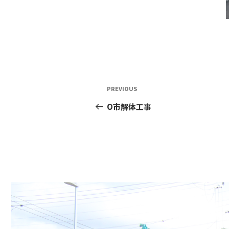
投
Previous
PREVIOUS
稿
Post
O市解体工事
ナ
ビ
ゲ
ー
シ
ョ