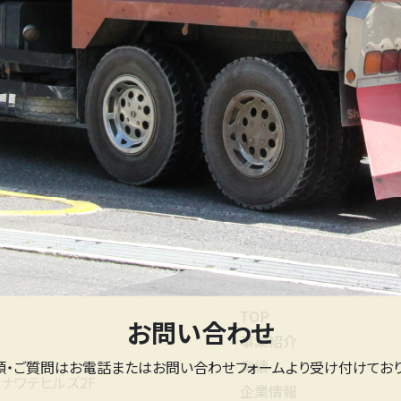
TOP
お問い合わせ
事業紹介
実績
頼・ご質問はお電話またはお問い合わせフォームより受け付けており
号
ナワテヒルズ2F
企業情報